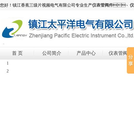
您好！镇江香蕉三级片视频电气有限公司专业生产
仪表管阀件
、
仪
首 页
公司简介
产品中心
仪表管阀件
1
2