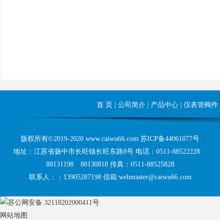
首 页
|
公司简介
|
产品中心
|
仪表管阀件
版权所有©2019-2020 www.caiwu66.com
苏ICP备44061077号
地址：江苏省扬中市长旺镇长旺东路8号 电话：0511-88522228
88131198 88130818 传真：0511-88525828
联系人：：13905287198 信箱:webmaster@caiwu66.com
苏公网安备 32118202000411号
网站地图