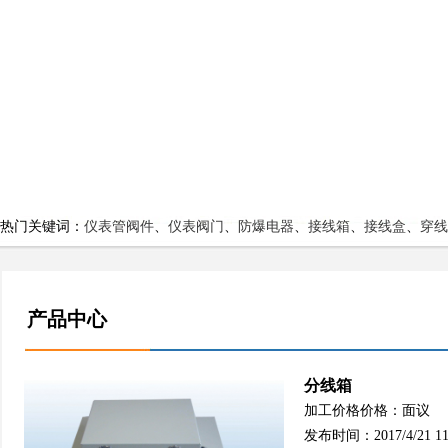
热门关键词：
仪表管阀件
、
仪表阀门
、
防爆电器
、
接线箱
、
接线盒
、
穿线
产品中心
分线箱
加工价格价格：面议
发布时间：2017/4/21 11