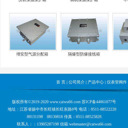
增安型气源分配箱
隔爆型防爆接线箱
首 页
|
公司简介
|
产品中心
|
仪表管阀件
版权所有©2019-2020 www.caiwu66.com
苏ICP备44061077号
地址：江苏省扬中市长旺镇长旺东路8号 电话：0511-88522228
88131198 88130818 传真：0511-88525828
联系人：：13905287198 信箱:webmaster@caiwu66.com